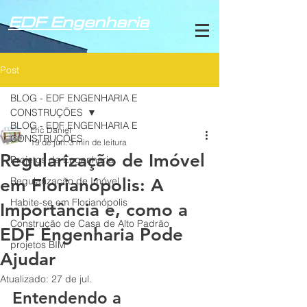
EDF Engenharia
Post
BLOG - EDF ENGENHARIA E
CONSTRUÇÕES
BLOG - EDF ENGENHARIA E
Eric Daniel
CONSTRUÇÕES
19 de jun.
3 min de leitura
Regularização de Imóvel
Projetos de Engenharia
em Florianópolis: A
Regularização de Imóvel
Habite-se em Florianópolis
Importância e, como a
Construção de Casa de Alto Padrão
EDF Engenharia Pode
projetos BIM
Ajudar
Atualizado:
27 de jul.
Entendendo a 