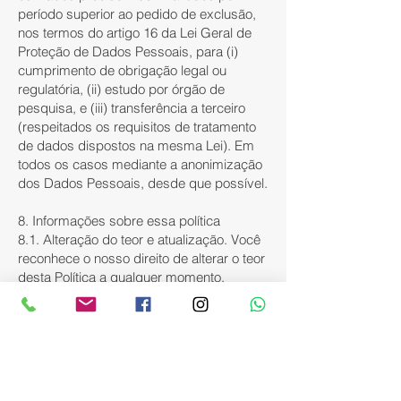
período superior ao pedido de exclusão,
nos termos do artigo 16 da Lei Geral de
Proteção de Dados Pessoais, para (i)
cumprimento de obrigação legal ou
regulatória, (ii) estudo por órgão de
pesquisa, e (iii) transferência a terceiro
(respeitados os requisitos de tratamento
de dados dispostos na mesma Lei). Em
todos os casos mediante a anonimização
dos Dados Pessoais, desde que possível.
8. Informações sobre essa política
8.1. Alteração do teor e atualização. Você
reconhece o nosso direito de alterar o teor
desta Política a qualquer momento,
conforme a finalidade ou necessidade, tal
qual para adequação e conformidade
legal de disposição de lei ou norma que
tenha força jurídica equivalente, cabendo
a Você verificá-la sempre que efetuar o
acesso ao Site ou utilizar nossos serviços.