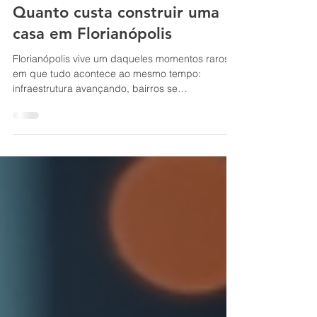
Quanto custa construir uma
casa em Florianópolis
Florianópolis vive um daqueles momentos raros
em que tudo acontece ao mesmo tempo:
infraestrutura avançando, bairros se
consolidando, demanda aquecida e um mercado
imobiliário que não dá trégua — especialmente
quando falamos de casas de alto padrão. Se
você está pensando em construir por aqui, a
pergunta ‘quanto custa?’ é inevitável. A resposta
curta: depende do padrão, do terreno e do nível
de personalização. A resposta boa: dá para
estimar com bastante precisão quando a gen