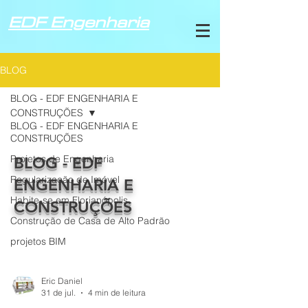
EDF Engenharia
BLOG
BLOG - EDF ENGENHARIA E
CONSTRUÇÕES
BLOG - EDF ENGENHARIA E
CONSTRUÇÕES
Projetos de Engenharia
BLOG - EDF
Regularização de Imóvel
ENGENHARIA E
Habite-se em Florianópolis
CONSTRUÇÕES
Construção de Casa de Alto Padrão
projetos BIM
Eric Daniel
31 de jul.
4 min de leitura