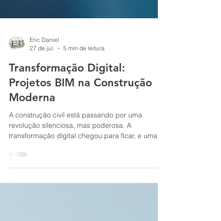
Eric Daniel
27 de jul.
5 min de leitura
Transformação Digital:
Projetos BIM na Construção
Moderna
A construção civil está passando por uma
revolução silenciosa, mas poderosa. A
transformação digital chegou para ficar, e uma
das ferramentas que mais tem impulsionado essa
mudança é o BIM, ou Building Information
Modeling. Se você já ouviu falar em BIM, sabe
que ele vai muito além de um simples software. É
uma metodologia que integra tecnologia,
processos e pessoas para tornar as obras mais